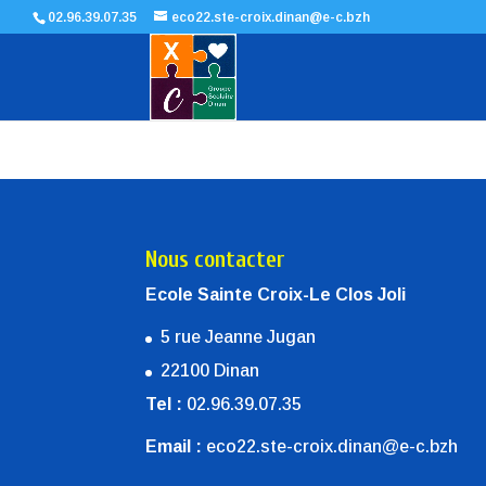
02.96.39.07.35
eco22.ste-croix.dinan@e-c.bzh
Nous contacter
Ecole Sainte Croix-Le Clos Joli
5 rue Jeanne Jugan
22100 Dinan
Tel :
02.96.39.07.35
Email :
eco22.ste-croix.dinan@e-c.bzh