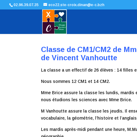
02.96.39.07.35
eco22.ste-croix.dinan@e-c.bzh
Classe de CM1/CM2 de Mme 
de Vincent Vanhoutte
La classe a un effectif de 26 élèves : 14 filles 
Nous sommes 12 CM1 et 14 CM2.
Mme Brice assure la classe les lundis, mardis e
nous étudions les sciences avec Mme Brice.
M Vanhoutte assure la classe les jeudis. Il en
vocabulaire, la géométrie, l’histoire et l’anglais
Les mardis après-midi pendant une heure, M.M
géographie.