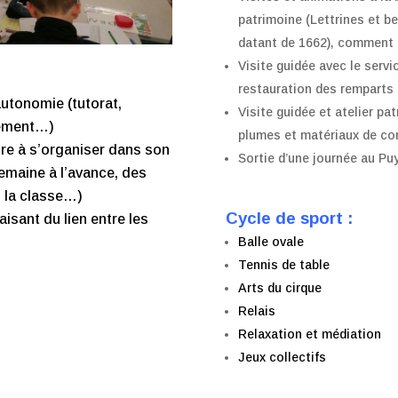
patrimoine (Lettrines et be
datant de 1662), comment s
Visite guidée avec le servi
restauration des remparts
’autonomie (tutorat,
Visite guidée et atelier pa
nement…)
plumes et matériaux de co
ndre à s’organiser dans son
Sortie d’une journée au Pu
 semaine à l’avance, des
s la classe…)
Cycle de sport :
isant du lien entre les
Balle ovale
Tennis de table
Arts du cirque
Relais
Relaxation et médiation
Jeux collectifs