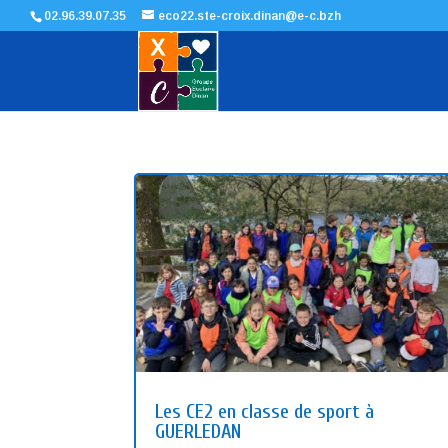
02.96.39.07.35
eco22.ste-croix.dinan@e-c.bzh
Les CE2 en classe de sport à
GUERLEDAN