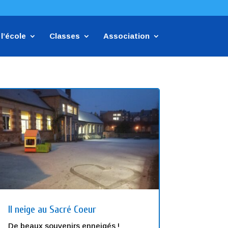
l’école
Classes
Association
Il neige au Sacré Coeur
De beaux souvenirs enneigés !